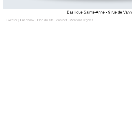
Basilique Sainte-Anne - 9 rue de Vann
Tweeter
|
Facebook
|
Plan du site
|
contact
|
Mentions légales