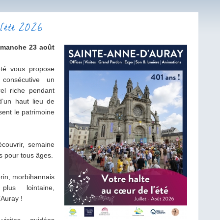
e l'été 2026
dimanche 23 août
été vous propose
consécutive un
rel riche pendant
d’un haut lieu de
sent le patrimoine
écouvrir, semaine
s pour tous âges.
erin, morbihannais
lus lointaine,
Auray !