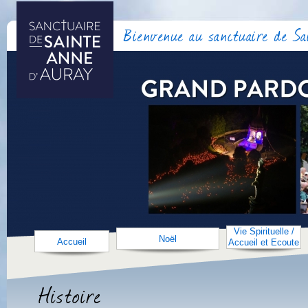
Bienvenue au sanctuaire de S
Vie Spirituelle /
Noël
Accueil
Accueil et Ecoute
Histoire