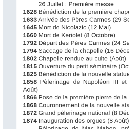
26 Juillet : Première messe
1628
Bénédiction de la première chapel
1633
Arrivée des Pères Carmes (29 S
1645
Mort de Nicolazic (12 Mai)
1660
Mort de Keriolet (8 Octobre)
1792
Départ des Pères Carmes (24 S
1794
Saccage de la chapelle (16 Déc
1802
Chapelle rendue au culte (Août)
1815
Ouverture du petit séminaire (Oc
1825
Bénédiction de la nouvelle statu
1858
Pèlerinage de Napoléon III et 
Août)
1866
Pose de la première pierre de la 
1868
Couronnement de la nouvelle st
1872
Grand pèlerinage national (8 Dé
1874
Inauguration des orgues (8 Août)
Pèlerinage de Mac Mahon, prés